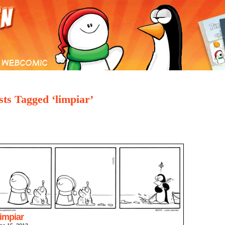
S CÓMICS
ARCHIVO DE COMICS
GALERÍA
E-MAIL
TIENDA
sts Tagged ‘limpiar’
limpiar