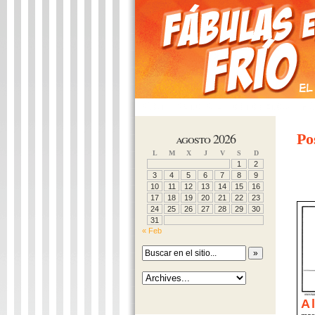
PÁGINA PRINCIPAL
CONÓCENOS
MÁ
agosto 2026
Po
L
M
X
J
V
S
D
1
2
3
4
5
6
7
8
9
10
11
12
13
14
15
16
17
18
19
20
21
22
23
24
25
26
27
28
29
30
31
« Feb
A 