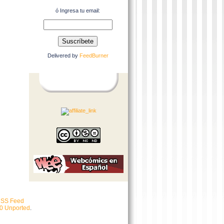
ó Ingresa tu email:
Delivered by
FeedBurner
SS Feed
.0 Unported
.