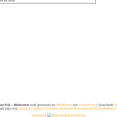
zo 15, 2013
 en Frío – Webcomic
está generado en
WordPress
con
ComicPress
| Suscríbete:
R
está bajo una
Licencia Creative Commons Atribución-NoComercial-SinDerivadas 3
Hosted By