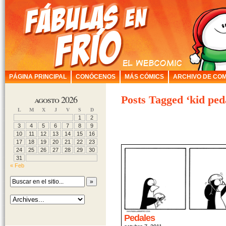
PÁGINA PRINCIPAL
CONÓCENOS
MÁS CÓMICS
ARCHIVO DE COM
agosto 2026
Posts Tagged ‘kid ped
L
M
X
J
V
S
D
1
2
3
4
5
6
7
8
9
10
11
12
13
14
15
16
17
18
19
20
21
22
23
24
25
26
27
28
29
30
31
« Feb
Pedales