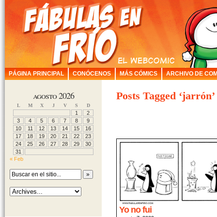
PÁGINA PRINCIPAL
CONÓCENOS
MÁS CÓMICS
ARCHIVO DE COM
agosto 2026
Posts Tagged ‘jarrón’
L
M
X
J
V
S
D
1
2
3
4
5
6
7
8
9
10
11
12
13
14
15
16
17
18
19
20
21
22
23
24
25
26
27
28
29
30
31
« Feb
Yo no fui