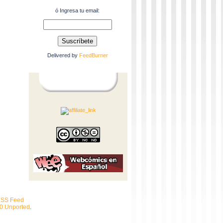
ó Ingresa tu email:
Delivered by
FeedBurner
SS Feed
.0 Unported
.