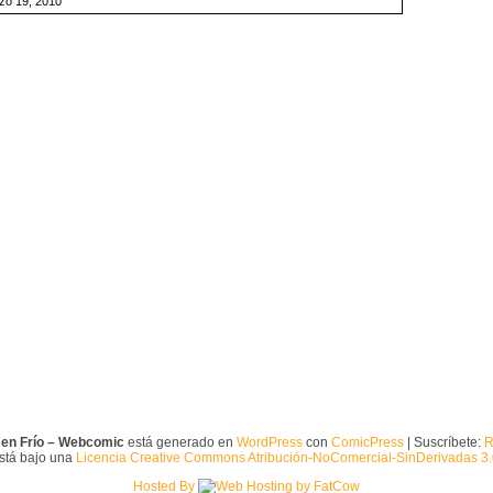
zo 19, 2010
 en Frío – Webcomic
está generado en
WordPress
con
ComicPress
| Suscríbete:
R
está bajo una
Licencia Creative Commons Atribución-NoComercial-SinDerivadas 3
Hosted By