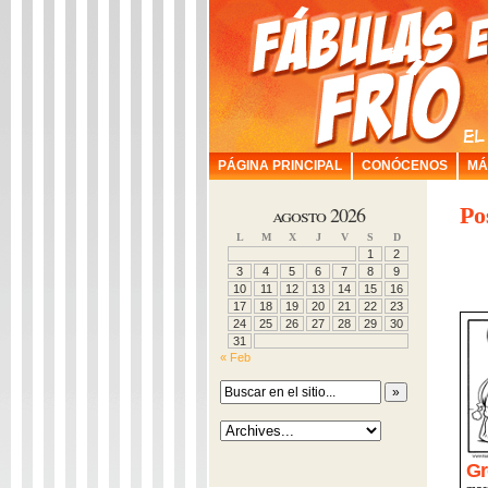
PÁGINA PRINCIPAL
CONÓCENOS
MÁ
agosto 2026
Po
L
M
X
J
V
S
D
1
2
3
4
5
6
7
8
9
10
11
12
13
14
15
16
17
18
19
20
21
22
23
24
25
26
27
28
29
30
31
« Feb
Gr