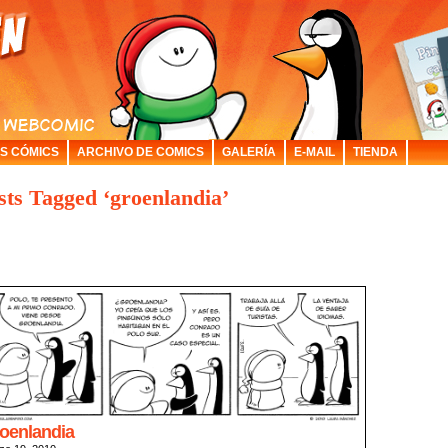
S CÓMICS
ARCHIVO DE COMICS
GALERÍA
E-MAIL
TIENDA
sts Tagged ‘groenlandia’
oenlandia