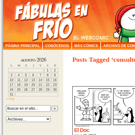
PÁGINA PRINCIPAL
CONÓCENOS
MÁS CÓMICS
ARCHIVO DE COM
agosto 2026
Posts Tagged ‘consult
L
M
X
J
V
S
D
1
2
3
4
5
6
7
8
9
10
11
12
13
14
15
16
17
18
19
20
21
22
23
24
25
26
27
28
29
30
31
« Feb
El Doc