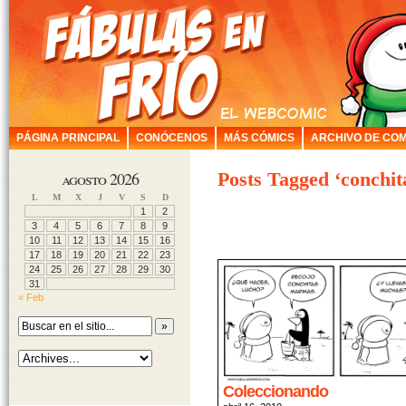
PÁGINA PRINCIPAL
CONÓCENOS
MÁS CÓMICS
ARCHIVO DE COM
agosto 2026
Posts Tagged ‘conchit
L
M
X
J
V
S
D
1
2
3
4
5
6
7
8
9
10
11
12
13
14
15
16
17
18
19
20
21
22
23
24
25
26
27
28
29
30
31
« Feb
Coleccionando