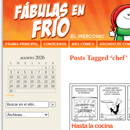
PÁGINA PRINCIPAL
CONÓCENOS
MÁS CÓMICS
ARCHIVO DE COM
agosto 2026
Posts Tagged ‘chef’
L
M
X
J
V
S
D
1
2
3
4
5
6
7
8
9
10
11
12
13
14
15
16
17
18
19
20
21
22
23
24
25
26
27
28
29
30
31
« Feb
Hasta la cocina