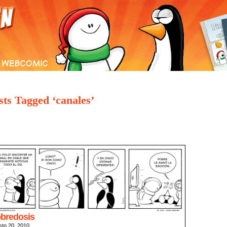
S CÓMICS
ARCHIVO DE COMICS
GALERÍA
E-MAIL
TIENDA
sts Tagged ‘canales’
bredosis
sto 20, 2010