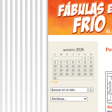
PÁGINA PRINCIPAL
CONÓCENOS
MÁ
agosto 2026
Po
L
M
X
J
V
S
D
1
2
3
4
5
6
7
8
9
10
11
12
13
14
15
16
17
18
19
20
21
22
23
24
25
26
27
28
29
30
31
« Feb
So
ago