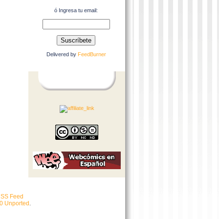
ó Ingresa tu email:
Delivered by
FeedBurner
SS Feed
.0 Unported
.