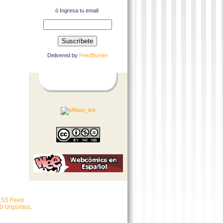
ó Ingresa tu email:
Delivered by
FeedBurner
SS Feed
.0 Unported
.