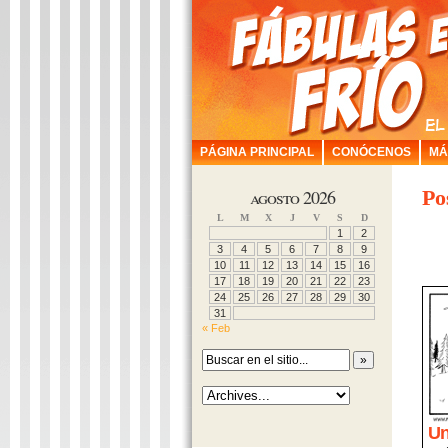
PÁGINA PRINCIPAL
CONÓCENOS
MÁ
agosto 2026
Po
L
M
X
J
V
S
D
1
2
3
4
5
6
7
8
9
10
11
12
13
14
15
16
17
18
19
20
21
22
23
24
25
26
27
28
29
30
31
« Feb
Un