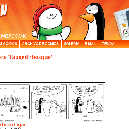
S CÓMICS
ARCHIVO DE COMICS
GALERÍA
E-MAIL
TIENDA
sts Tagged ‘bosque’
 buen lugar