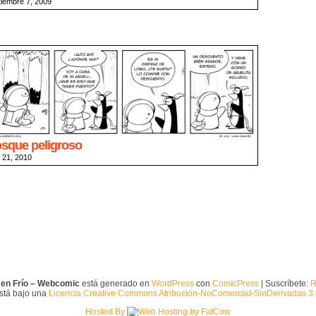
tiembre 7, 2009
sque peligroso
l 21, 2010
 en Frío – Webcomic
está generado en
WordPress
con
ComicPress
| Suscríbete:
R
está bajo una
Licencia Creative Commons Atribución-NoComercial-SinDerivadas 3
Hosted By