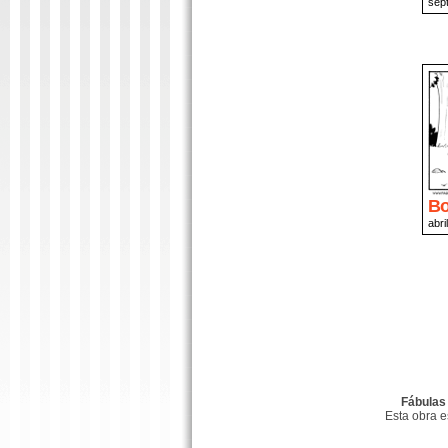
sep
Bo
abri
Fábulas
Esta obra 