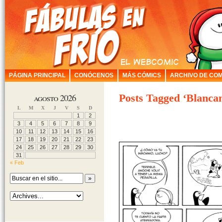
PÁGINA PRINCIPAL
CONÓCENOS
MÁS CÓMICS
ARCHIVO DE COM
agosto 2026
Posts Tagged ‘Blancan
L
M
X
J
V
S
D
1
2
3
4
5
6
7
8
9
10
11
12
13
14
15
16
17
18
19
20
21
22
23
24
25
26
27
28
29
30
31
« Feb