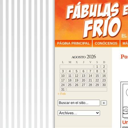
PÁGINA PRINCIPAL
CONÓCENOS
MÁ
agosto 2026
Po
L
M
X
J
V
S
D
1
2
3
4
5
6
7
8
9
10
11
12
13
14
15
16
17
18
19
20
21
22
23
24
25
26
27
28
29
30
31
« Feb
Un
ene