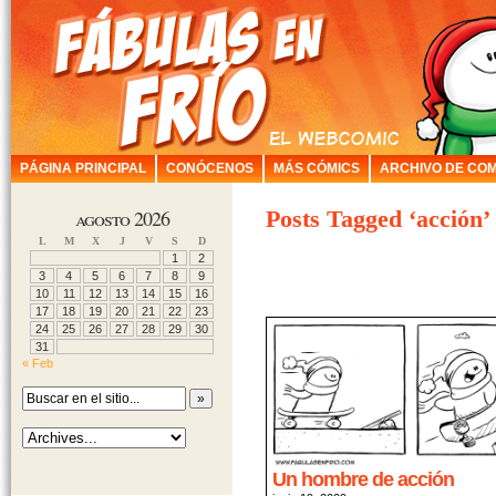
PÁGINA PRINCIPAL
CONÓCENOS
MÁS CÓMICS
ARCHIVO DE COM
agosto 2026
Posts Tagged ‘acción’
L
M
X
J
V
S
D
1
2
3
4
5
6
7
8
9
10
11
12
13
14
15
16
17
18
19
20
21
22
23
24
25
26
27
28
29
30
31
« Feb
Un hombre de acción