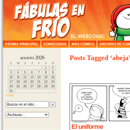
PÁGINA PRINCIPAL
CONÓCENOS
MÁS CÓMICS
ARCHIVO DE COM
agosto 2026
Posts Tagged ‘abeja
L
M
X
J
V
S
D
1
2
3
4
5
6
7
8
9
10
11
12
13
14
15
16
17
18
19
20
21
22
23
24
25
26
27
28
29
30
31
« Feb
El uniforme